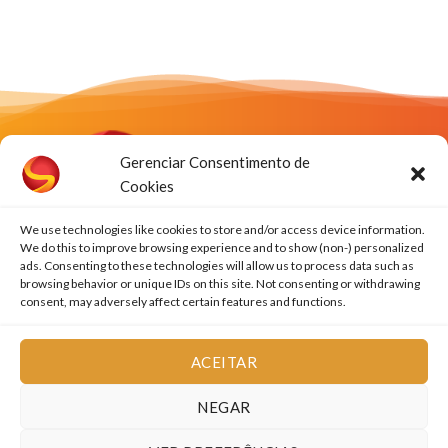
Gerenciar Consentimento de
Cookies
We use technologies like cookies to store and/or access device information.
We do this to improve browsing experience and to show (non-) personalized
Rua José Cavaline, 279
ads. Consenting to these technologies will allow us to process data such as
CINCO – Contagem – MG
browsing behavior or unique IDs on this site. Not consenting or withdrawing
consent, may adversely affect certain features and functions.
CEP: 32010-060
Tel: 31 3503-2233
contato@solarem.com.br
ACEITAR
NEGAR