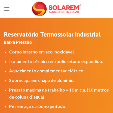
Skip
to
content
Reservatório Termossolar Industrial
Baixa Pressão
Corpo interno em aço inoxidável.
Isolamento térmico em poliuretano expandido.
Aquecimento complementar elétrico.
Sobrecapa em chapa de alumínio.
Pressão máxima de trabalho = 10 m.c.a. (10 metros
de coluna d´água)
Pés em aço carbono pintado.