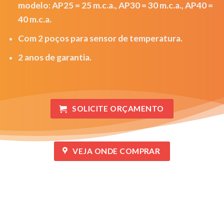
modelo: AP25 = 25 m.c.a., AP30 = 30 m.c.a., AP40 =
40 m.c.a.
Com 2 poços para sensor de temperatura.
2 anos de garantia.
SOLICITE ORÇAMENTO
VEJA ONDE COMPRAR