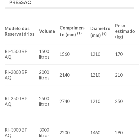
PRESSÃO
Peso
Comprimen-
Diâmetro
Modelo dos
Volume
estimado
(1)
(1)
Reservatórios
to (mm)
(mm)
(kg)
RI-1500 BP
1500
1560
1210
170
AQ
litros
RI-2000 BP
2000
2140
1210
210
AQ
litros
RI-2500 BP
2500
2740
1210
250
AQ
litros
RI-3000 BP
3000
2200
1460
290
AQ
litros