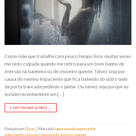
Como mãe que trabalha com pouco tempo livre, muitas vezes
me sinto culpada quando me retiro para um bom banho de
imersão na banheira ou de chuveiro quente. Talvez seja por
causa do menino impaciente que fica batendo do outro lado
da porta trancada pedindo o jantar. Ou talvez seja porque eu
instalei recentemente um […]
CONTINUAR LENDO
→
Postado em
Dicas
|
Marcado
água quente
,
aqueçedor
solar
,
banho
,
chuveiro
,
demorado
,
inverno
,
quente