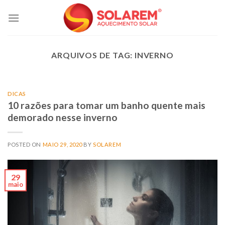
Skip
to
content
ARQUIVOS DE TAG:
INVERNO
DICAS
10 razões para tomar um banho quente mais
demorado nesse inverno
POSTED ON
MAIO 29, 2020
BY
SOLAREM
29
maio